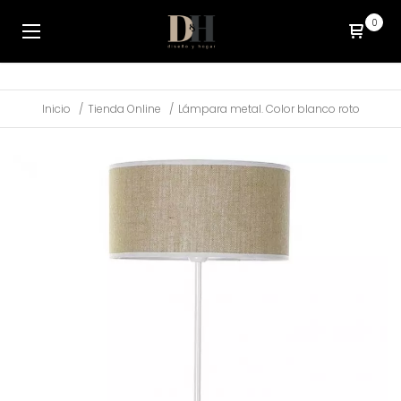
0
Inicio
Tienda Online
Lámpara metal. Color blanco roto